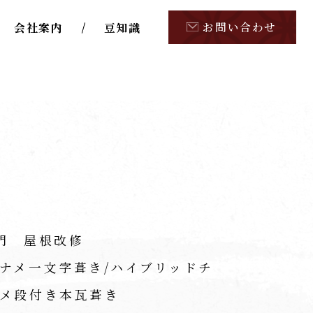
お問い合わせ
会社案内
豆知識
門 屋根改修
ナメ一文字葺き/ハイブリッドチ
メ段付き本瓦葺き