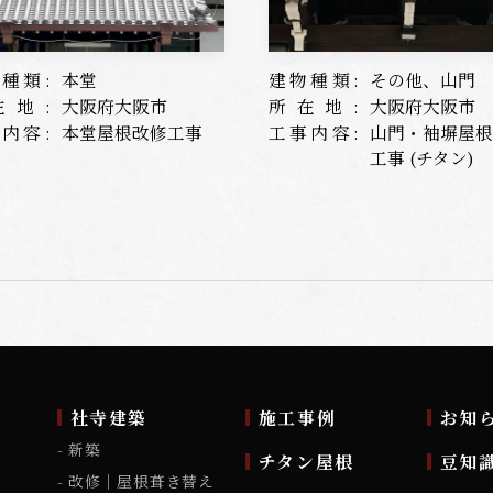
種類:
本堂
建物種類:
その他、山門
在地:
大阪府大阪市
所在地:
大阪府大阪市
内容:
本堂屋根改修工事
工事内容:
山門・袖塀屋
工事 (チタン)
ム
社寺建築
施工事例
お知
新築
チタン屋根
豆知
改修｜屋根葺き替え