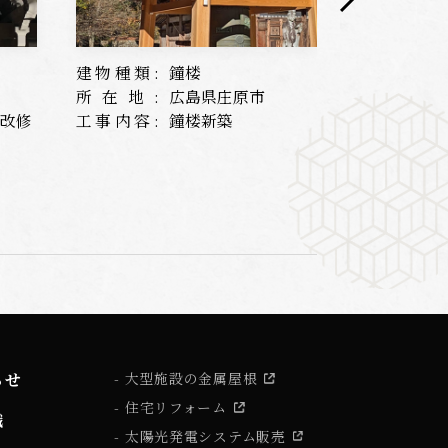
建物種類:
鐘楼
建物種類:
所在地:
広島県庄原市
所在地:
根改修
工事内容:
鐘楼新築
工事内容:
らせ
大型施設の金属屋根
住宅リフォーム
識
太陽光発電システム販売