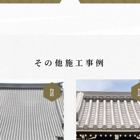
その他施工事例
物
語