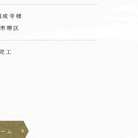
福成寺様
市堺区
 完工
ォーム