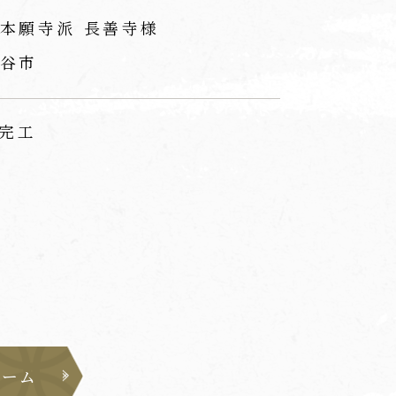
本願寺派 長善寺様
谷市
 完工
ォーム