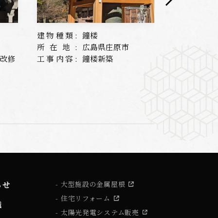
建物種類:
鐘楼
建物種類:
所在地:
広島県庄原市
所在地:
根改修
工事内容:
鐘楼新築
工事内容:
らせ
大型施設の金属屋根
住宅リフォーム
識
太陽光発電システム販売