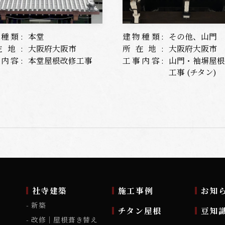
種類:
本堂
建物種類:
その他、山門
在地:
大阪府大阪市
所在地:
大阪府大阪市
内容:
本堂屋根改修工事
工事内容:
山門・袖塀屋
工事 (チタン)
ム
社寺建築
施工事例
お知
新築
チタン屋根
豆知
改修｜屋根葺き替え