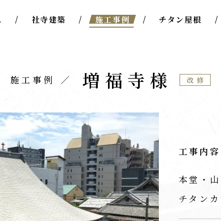
ム
社寺建築
施工事例
チタン屋根
増福寺様
施工事例
改修
工事内容
本堂・山
チタンカ