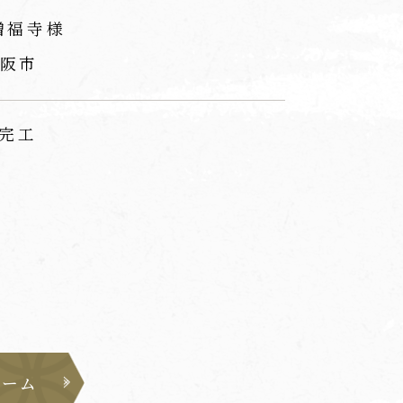
増福寺様
阪市
 完工
ォーム