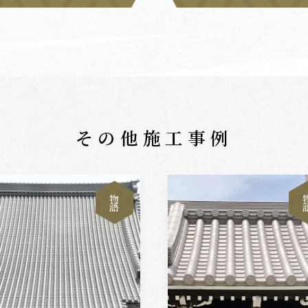
その他施工事例
物
語