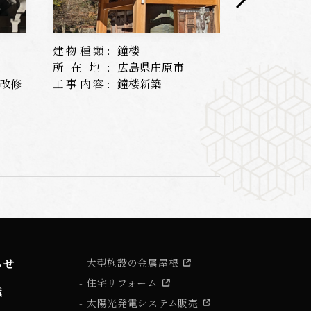
建物種類:
鐘楼
建物種類:
所在地:
広島県庄原市
所在地:
根改修
工事内容:
鐘楼新築
工事内容:
らせ
大型施設の金属屋根
住宅リフォーム
識
太陽光発電システム販売