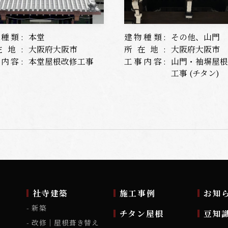
種類:
本堂
建物種類:
その他、山門
在地:
大阪府大阪市
所在地:
大阪府大阪市
内容:
本堂屋根改修工事
工事内容:
山門・袖塀屋
工事 (チタン)
ム
社寺建築
施工事例
お知
新築
チタン屋根
豆知
改修｜屋根葺き替え