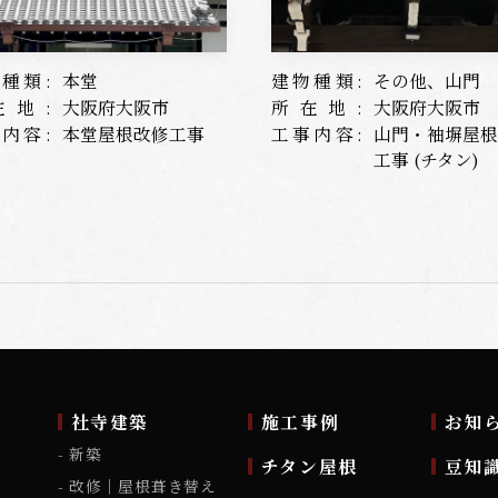
種類:
本堂
建物種類:
その他、山門
在地:
大阪府大阪市
所在地:
大阪府大阪市
内容:
本堂屋根改修工事
工事内容:
山門・袖塀屋
工事 (チタン)
ム
社寺建築
施工事例
お知
新築
チタン屋根
豆知
改修｜屋根葺き替え