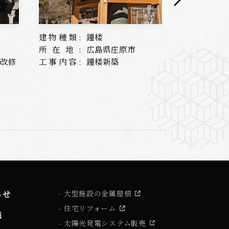
建物種類:
鐘楼
建物種類:
所在地:
広島県庄原市
所在地:
根改修
工事内容:
鐘楼新築
工事内容:
らせ
大型施設の金属屋根
住宅リフォーム
識
太陽光発電システム販売