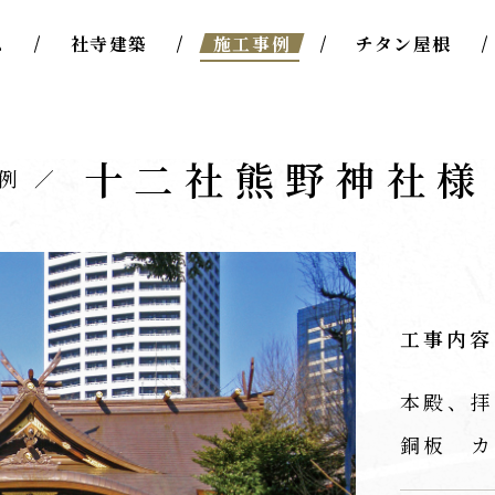
ム
社寺建築
施工事例
チタン屋根
十二社熊野神社様
例
工事内容
本殿、拝
銅板 カ