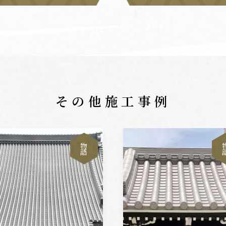
その他施工事例
物
語