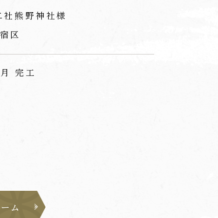
二社熊野神社様
宿区
1月 完工
ォーム