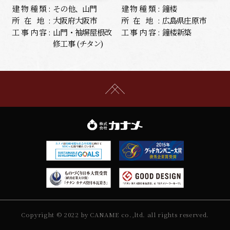
建物種類:
その他、山門
建物種類:
鐘楼
所在地:
大阪府大阪市
所在地:
広島県庄原市
工事内容:
山門・袖塀屋根改
工事内容:
鐘楼新築
修工事 (チタン)
Copyright © 2022 by CANAME co.,ltd. all rights reserved.