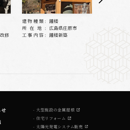
建物種類:
鐘楼
建物種類:
所在地:
広島県庄原市
所在地:
根改修
工事内容:
鐘楼新築
工事内容:
らせ
大型施設の金属屋根
住宅リフォーム
識
太陽光発電システム販売