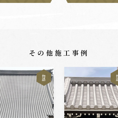
その他施工事例
物
語