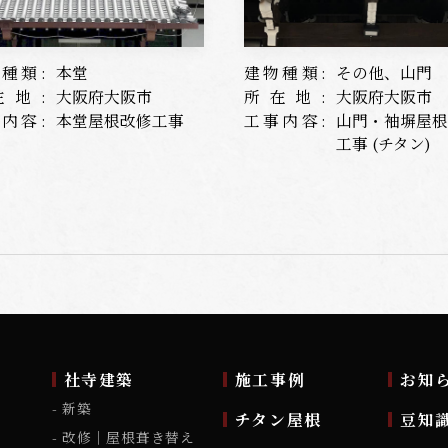
種類:
本堂
建物種類:
その他、山門
在地:
大阪府大阪市
所在地:
大阪府大阪市
内容:
本堂屋根改修工事
工事内容:
山門・袖塀屋
工事 (チタン)
ム
社寺建築
施工事例
お知
新築
チタン屋根
豆知
改修｜屋根葺き替え