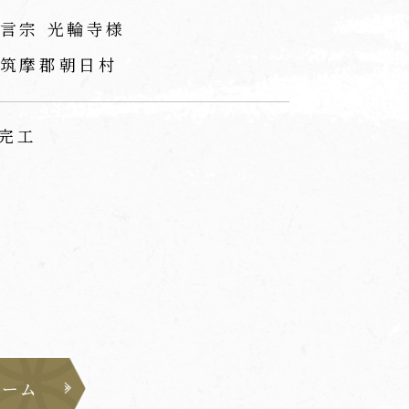
言宗 光輪寺様
筑摩郡朝日村
 完工
ォーム