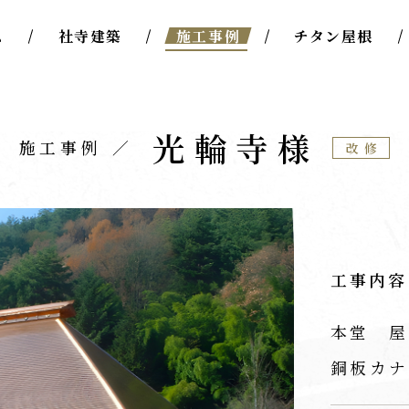
ム
社寺建築
施工事例
チタン屋根
光輪寺様
施工事例
改修
工事内容
本堂 屋
銅板カナ