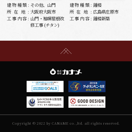
建物種類:
その他、山門
建物種類:
鐘楼
所在地:
大阪府大阪市
所在地:
広島県庄原市
工事内容:
山門・袖塀屋根改
工事内容:
鐘楼新築
修工事 (チタン)
Copyright © 2022 by CANAME co.,ltd. all rights reserved.