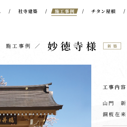
ム
社寺建築
施工事例
チタン屋根
妙徳寺様
施工事例
新築
工事内容
山門 新
銅板在来