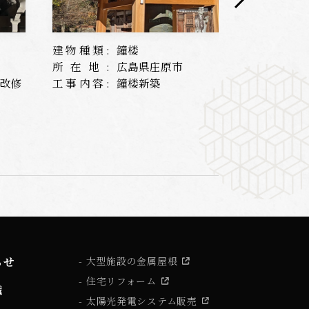
建物種類:
鐘楼
建物種類:
所在地:
広島県庄原市
所在地:
根改修
工事内容:
鐘楼新築
工事内容:
らせ
大型施設の金属屋根
住宅リフォーム
識
太陽光発電システム販売