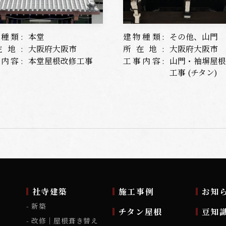
種類:
本堂
建物種類:
その他、山門
在地:
大阪府大阪市
所在地:
大阪府大阪市
内容:
本堂屋根改修工事
工事内容:
山門・袖塀屋
工事 (チタン)
ム
社寺建築
施工事例
お知
新築
チタン屋根
豆知
改修｜屋根葺き替え