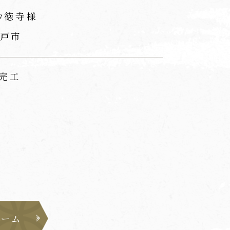
妙徳寺様
戸市
 完工
ォーム