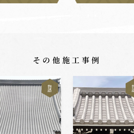
その他施工事例
物
語