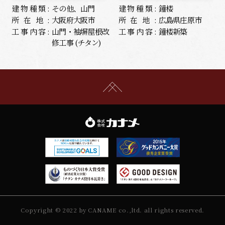
建物種類:
その他、山門
建物種類:
鐘楼
所在地:
大阪府大阪市
所在地:
広島県庄原市
工事内容:
山門・袖塀屋根改
工事内容:
鐘楼新築
修工事 (チタン)
Copyright © 2022 by CANAME co.,ltd. all rights reserved.