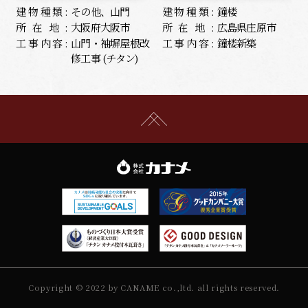
建物種類:
その他、山門
建物種類:
鐘楼
所在地:
大阪府大阪市
所在地:
広島県庄原市
工事内容:
山門・袖塀屋根改
工事内容:
鐘楼新築
修工事 (チタン)
Copyright © 2022 by CANAME co.,ltd. all rights reserved.