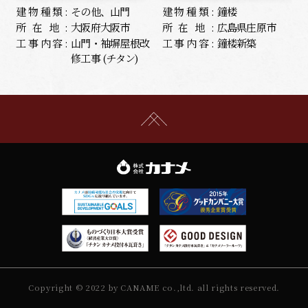
建物種類:
その他、山門
建物種類:
鐘楼
所在地:
大阪府大阪市
所在地:
広島県庄原市
工事内容:
山門・袖塀屋根改
工事内容:
鐘楼新築
修工事 (チタン)
Copyright © 2022 by CANAME co.,ltd. all rights reserved.