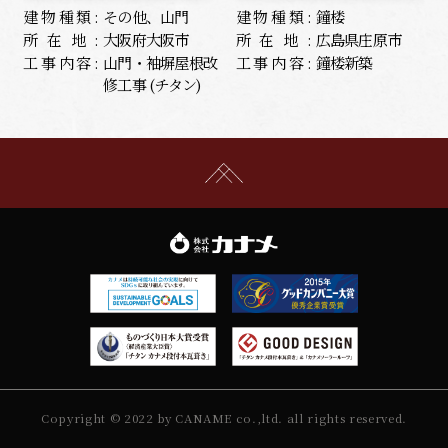
建物種類:
その他、山門
建物種類:
鐘楼
所在地:
大阪府大阪市
所在地:
広島県庄原市
工事内容:
山門・袖塀屋根改
工事内容:
鐘楼新築
修工事 (チタン)
Copyright © 2022 by CANAME co.,ltd. all rights reserved.