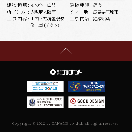
建物種類:
その他、山門
建物種類:
鐘楼
所在地:
大阪府大阪市
所在地:
広島県庄原市
工事内容:
山門・袖塀屋根改
工事内容:
鐘楼新築
修工事 (チタン)
Copyright © 2022 by CANAME co.,ltd. all rights reserved.