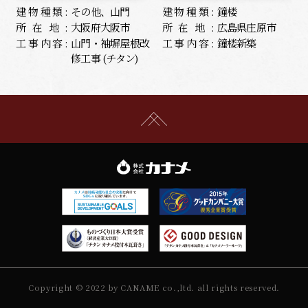
建物種類:
その他、山門
建物種類:
鐘楼
所在地:
大阪府大阪市
所在地:
広島県庄原市
工事内容:
山門・袖塀屋根改
工事内容:
鐘楼新築
修工事 (チタン)
Copyright © 2022 by CANAME co.,ltd. all rights reserved.