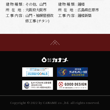
建物種類:
その他、山門
建物種類:
鐘楼
所在地:
大阪府大阪市
所在地:
広島県庄原市
工事内容:
山門・袖塀屋根改
工事内容:
鐘楼新築
修工事 (チタン)
Copyright © 2022 by CANAME co.,ltd. all rights reserved.