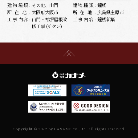
建物種類:
その他、山門
建物種類:
鐘楼
所在地:
大阪府大阪市
所在地:
広島県庄原市
工事内容:
山門・袖塀屋根改
工事内容:
鐘楼新築
修工事 (チタン)
Copyright © 2022 by CANAME co.,ltd. all rights reserved.