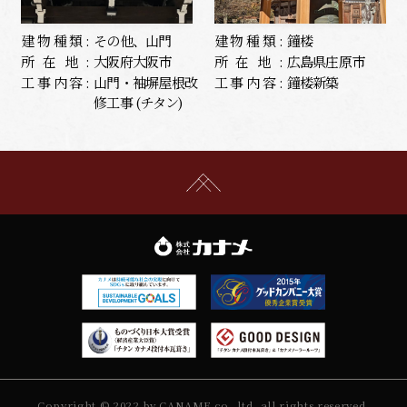
建物種類:
その他、山門
建物種類:
鐘楼
所在地:
大阪府大阪市
所在地:
広島県庄原市
工事内容:
山門・袖塀屋根改
工事内容:
鐘楼新築
修工事 (チタン)
Copyright © 2022 by CANAME co.,ltd. all rights reserved.