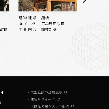
建物種類:
鐘楼
建物種類:
所在地:
広島県庄原市
所在地:
根改修
工事内容:
鐘楼新築
工事内容:
らせ
大型施設の金属屋根
住宅リフォーム
識
太陽光発電システム販売