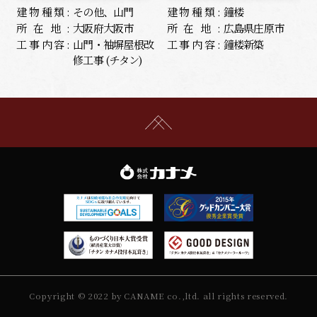
建物種類:
その他、山門
建物種類:
鐘楼
所在地:
大阪府大阪市
所在地:
広島県庄原市
工事内容:
山門・袖塀屋根改
工事内容:
鐘楼新築
修工事 (チタン)
Copyright © 2022 by CANAME co.,ltd. all rights reserved.