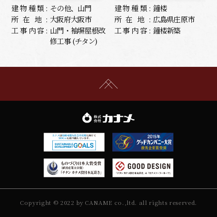
建物種類:
その他、山門
建物種類:
鐘楼
所在地:
大阪府大阪市
所在地:
広島県庄原市
工事内容:
山門・袖塀屋根改
工事内容:
鐘楼新築
修工事 (チタン)
Copyright © 2022 by CANAME co.,ltd. all rights reserved.