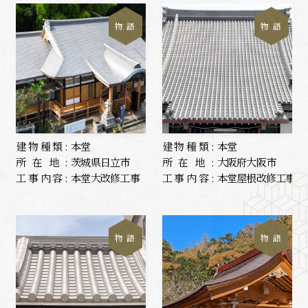
物 語
物 語
建物種類:
本堂
建物種類:
本堂
所在地:
茨城県日立市
所在地:
大阪府大阪市
工事内容:
本堂大改修工事
工事内容:
本堂屋根改修工事
物 語
物 語