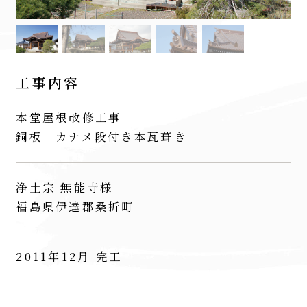
工事内容
本堂屋根改修工事
銅板 カナメ段付き本瓦葺き
浄土宗 無能寺様
福島県伊達郡桑折町
2011年12月 完工