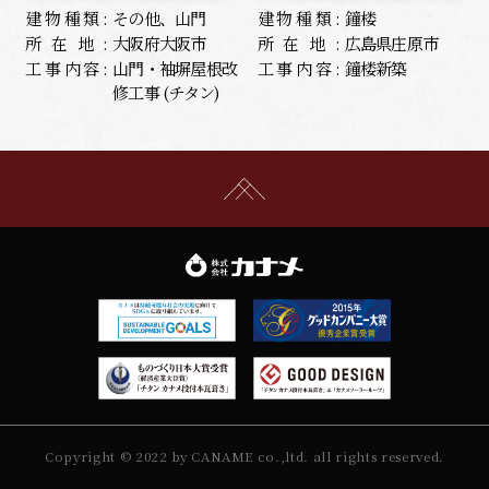
建物種類:
その他、山門
建物種類:
鐘楼
所在地:
大阪府大阪市
所在地:
広島県庄原市
工事内容:
山門・袖塀屋根改
工事内容:
鐘楼新築
修工事 (チタン)
Copyright © 2022 by CANAME co.,ltd. all rights reserved.