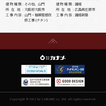
建物種類:
その他、山門
建物種類:
鐘楼
所在地:
大阪府大阪市
所在地:
広島県庄原市
工事内容:
山門・袖塀屋根改
工事内容:
鐘楼新築
修工事 (チタン)
Copyright © 2022 by CANAME co.,ltd. all rights reserved.