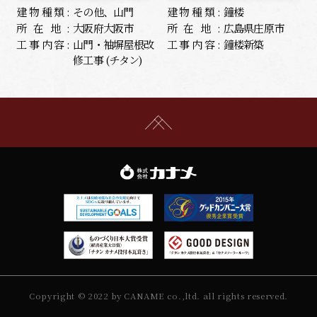
建物種類:
その他、山門
建物種類:
鐘楼
所在地:
大阪府大阪市
所在地:
広島県庄原市
工事内容:
山門・袖塀屋根改
工事内容:
鐘楼新築
修工事 (チタン)
Copyright © 2022 by CANAME co.,ltd. all rights reserved.