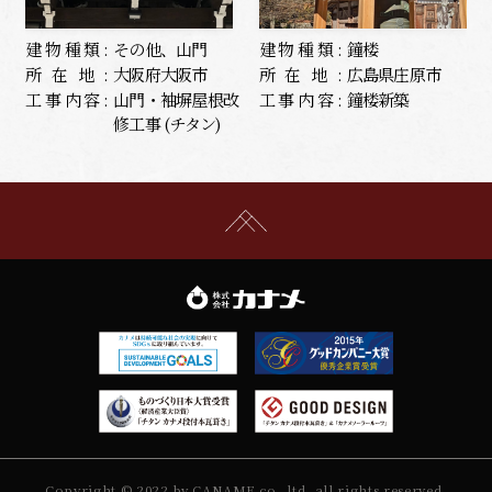
建物種類:
その他、山門
建物種類:
鐘楼
所在地:
大阪府大阪市
所在地:
広島県庄原市
工事内容:
山門・袖塀屋根改
工事内容:
鐘楼新築
修工事 (チタン)
Copyright © 2022 by CANAME co.,ltd. all rights reserved.