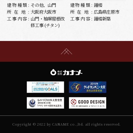
建物種類:
その他、山門
建物種類:
鐘楼
所在地:
大阪府大阪市
所在地:
広島県庄原市
工事内容:
山門・袖塀屋根改
工事内容:
鐘楼新築
修工事 (チタン)
Copyright © 2022 by CANAME co.,ltd. all rights reserved.