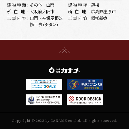
建物種類:
その他、山門
建物種類:
鐘楼
所在地:
大阪府大阪市
所在地:
広島県庄原市
工事内容:
山門・袖塀屋根改
工事内容:
鐘楼新築
修工事 (チタン)
Copyright © 2022 by CANAME co.,ltd. all rights reserved.