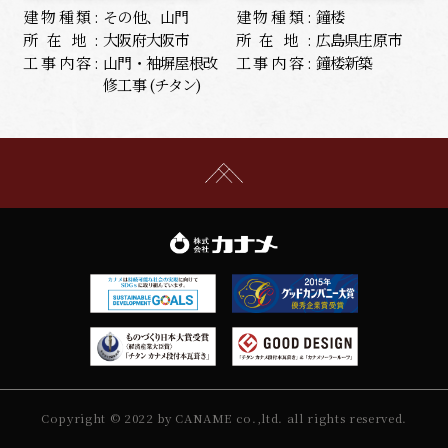
建物種類:
その他、山門
建物種類:
鐘楼
所在地:
大阪府大阪市
所在地:
広島県庄原市
工事内容:
山門・袖塀屋根改
工事内容:
鐘楼新築
修工事 (チタン)
Copyright © 2022 by CANAME co.,ltd. all rights reserved.