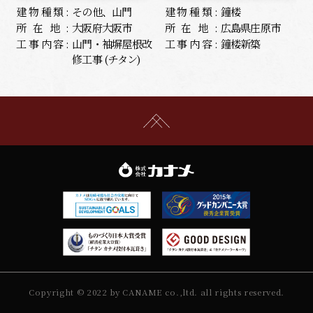
建物種類:
その他、山門
建物種類:
鐘楼
所在地:
大阪府大阪市
所在地:
広島県庄原市
工事内容:
山門・袖塀屋根改
工事内容:
鐘楼新築
修工事 (チタン)
Copyright © 2022 by CANAME co.,ltd. all rights reserved.