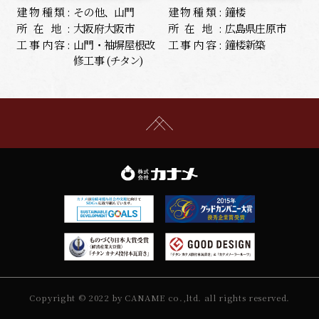
建物種類:
その他、山門
建物種類:
鐘楼
所在地:
大阪府大阪市
所在地:
広島県庄原市
工事内容:
山門・袖塀屋根改
工事内容:
鐘楼新築
修工事 (チタン)
Copyright © 2022 by CANAME co.,ltd. all rights reserved.