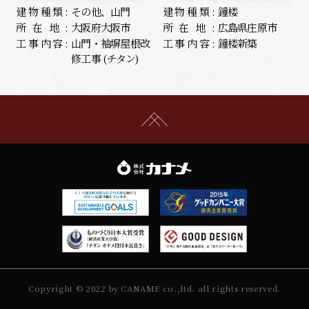
建物種類:
その他、山門
建物種類:
鐘楼
所在地:
大阪府大阪市
所在地:
広島県庄原市
工事内容:
山門・袖塀屋根改
工事内容:
鐘楼新築
修工事 (チタン)
Copyright © 2022 by CANAME co.,ltd. all rights reserved.