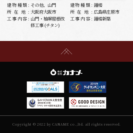
建物種類:
その他、山門
建物種類:
鐘楼
所在地:
大阪府大阪市
所在地:
広島県庄原市
工事内容:
山門・袖塀屋根改
工事内容:
鐘楼新築
修工事 (チタン)
Copyright © 2022 by CANAME co.,ltd. all rights reserved.