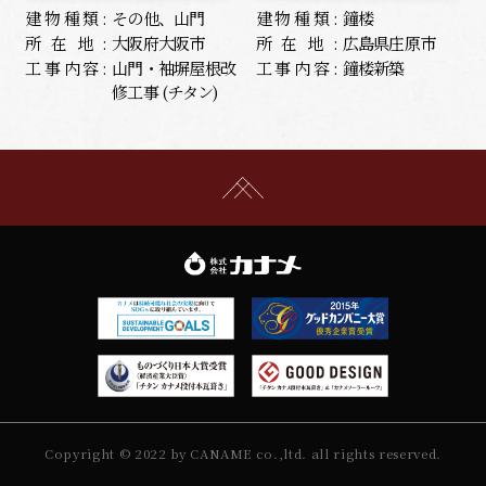
建物種類:
その他、山門
建物種類:
鐘楼
所在地:
大阪府大阪市
所在地:
広島県庄原市
工事内容:
山門・袖塀屋根改
工事内容:
鐘楼新築
修工事 (チタン)
Copyright © 2022 by CANAME co.,ltd. all rights reserved.