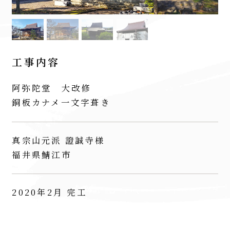
工事内容
阿弥陀堂 大改修
銅板カナメ一文字葺き
真宗山元派 證誠寺様
福井県鯖江市
2020年2月 完工