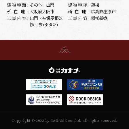
建物種類:
その他、山門
建物種類:
鐘楼
所在地:
大阪府大阪市
所在地:
広島県庄原市
工事内容:
山門・袖塀屋根改
工事内容:
鐘楼新築
修工事 (チタン)
Copyright © 2022 by CANAME co.,ltd. all rights reserved.