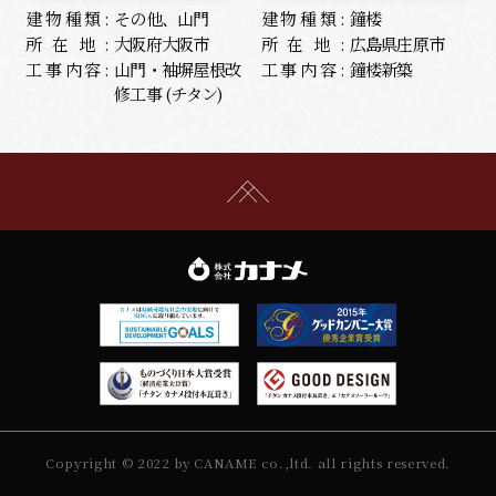
建物種類:
その他、山門
建物種類:
鐘楼
所在地:
大阪府大阪市
所在地:
広島県庄原市
工事内容:
山門・袖塀屋根改
工事内容:
鐘楼新築
修工事 (チタン)
Copyright © 2022 by CANAME co.,ltd. all rights reserved.