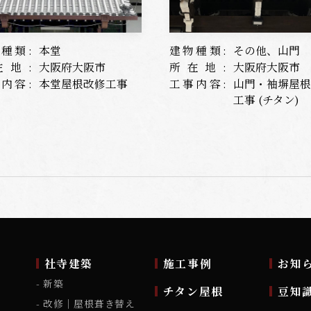
種類:
本堂
建物種類:
その他、山門
在地:
大阪府大阪市
所在地:
大阪府大阪市
内容:
本堂屋根改修工事
工事内容:
山門・袖塀屋
工事 (チタン)
ム
社寺建築
施工事例
お知
新築
チタン屋根
豆知
改修｜屋根葺き替え