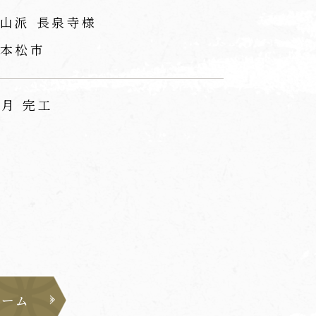
山派 長泉寺様
本松市
1月 完工
ォーム