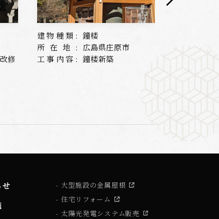
建物種類:
鐘楼
建物種類:
所在地:
広島県庄原市
所在地:
根改修
工事内容:
鐘楼新築
工事内容:
らせ
大型施設の金属屋根
住宅リフォーム
識
太陽光発電システム販売