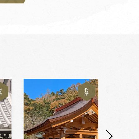
物
物
語
語