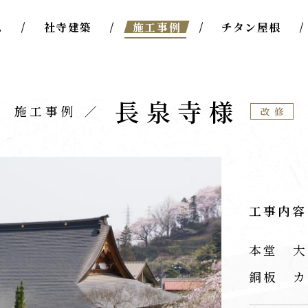
ム
社寺建築
施工事例
チタン屋根
長泉寺様
施工事例
改修
工事内容
本堂 大
銅板 カ