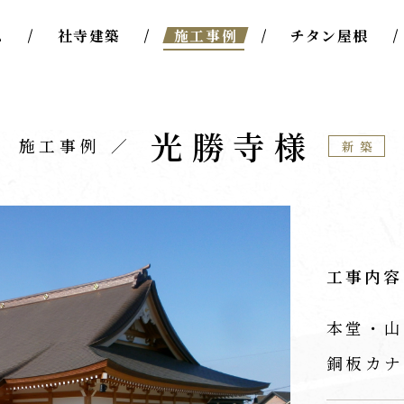
ム
社寺建築
施工事例
チタン屋根
光勝寺様
施工事例
新築
工事内容
本堂・山
銅板カナ