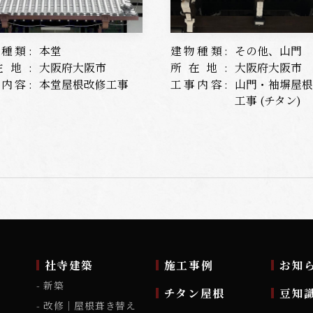
種類:
本堂
建物種類:
その他、山門
在地:
大阪府大阪市
所在地:
大阪府大阪市
内容:
本堂屋根改修工事
工事内容:
山門・袖塀屋
工事 (チタン)
ム
社寺建築
施工事例
お知
新築
チタン屋根
豆知
改修｜屋根葺き替え