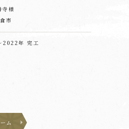
勝寺様
倉市
～2022年 完工
ォーム