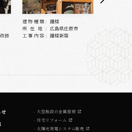
建物種類:
鐘楼
建物種類:
所在地:
広島県庄原市
所在地:
根改修
工事内容:
鐘楼新築
工事内容:
らせ
大型施設の金属屋根
住宅リフォーム
識
太陽光発電システム販売