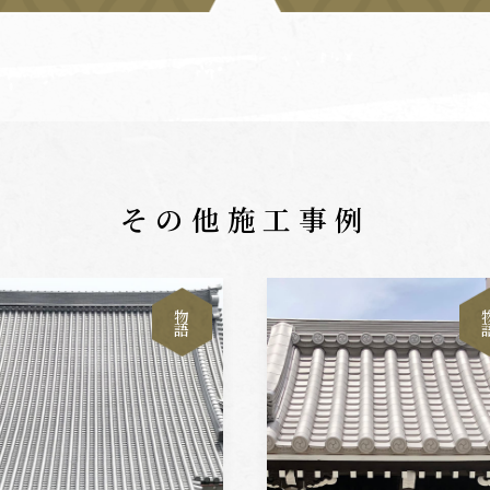
その他施工事例
物
語