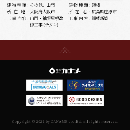
建物種類:
その他、山門
建物種類:
鐘楼
所在地:
大阪府大阪市
所在地:
広島県庄原市
工事内容:
山門・袖塀屋根改
工事内容:
鐘楼新築
修工事 (チタン)
Copyright © 2022 by CANAME co.,ltd. all rights reserved.