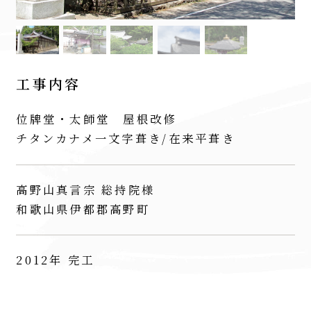
工事内容
位牌堂・太師堂 屋根改修
チタンカナメ一文字葺き/在来平葺き
高野山真言宗 総持院様
和歌山県伊都郡高野町
2012年 完工