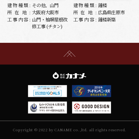
建物種類:
その他、山門
建物種類:
鐘楼
所在地:
大阪府大阪市
所在地:
広島県庄原市
工事内容:
山門・袖塀屋根改
工事内容:
鐘楼新築
修工事 (チタン)
Copyright © 2022 by CANAME co.,ltd. all rights reserved.