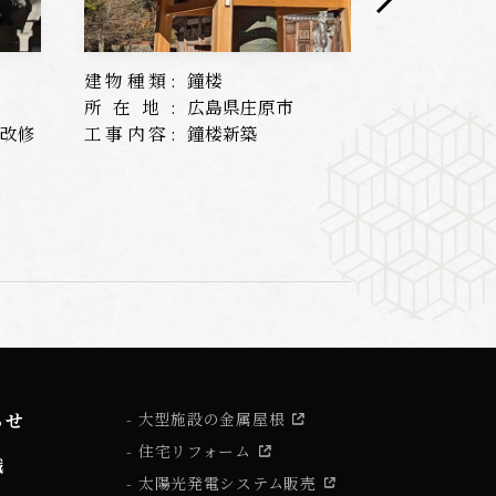
建物種類:
鐘楼
建物種類:
所在地:
広島県庄原市
所在地:
根改修
工事内容:
鐘楼新築
工事内容:
らせ
大型施設の金属屋根
住宅リフォーム
識
太陽光発電システム販売