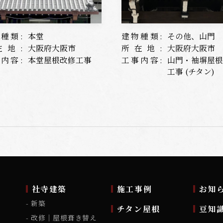
種類:
本堂
建物種類:
その他、山門
在地:
大阪府大阪市
所在地:
大阪府大阪市
内容:
本堂屋根改修工事
工事内容:
山門・袖塀屋
工事 (チタン)
ム
社寺建築
施工事例
お知
新築
チタン屋根
豆知
改修｜屋根葺き替え