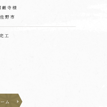
楞厳寺様
佐野市
 完工
ォーム