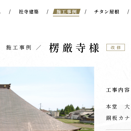
ム
社寺建築
施工事例
チタン屋根
楞厳寺様
施工事例
改修
工事内容
本堂 大
銅板カナ