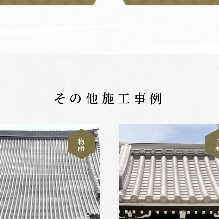
その他施工事例
物
語