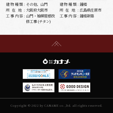
建物種類:
その他、山門
建物種類:
鐘楼
所在地:
大阪府大阪市
所在地:
広島県庄原市
工事内容:
山門・袖塀屋根改
工事内容:
鐘楼新築
修工事 (チタン)
Copyright © 2022 by CANAME co.,ltd. all rights reserved.