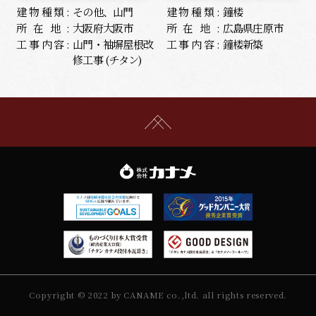
建物種類:
その他、山門
建物種類:
鐘楼
所在地:
大阪府大阪市
所在地:
広島県庄原市
工事内容:
山門・袖塀屋根改
工事内容:
鐘楼新築
修工事 (チタン)
Copyright © 2022 by CANAME co.,ltd. all rights reserved.