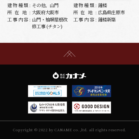
建物種類:
その他、山門
建物種類:
鐘楼
所在地:
大阪府大阪市
所在地:
広島県庄原市
工事内容:
山門・袖塀屋根改
工事内容:
鐘楼新築
修工事 (チタン)
Copyright © 2022 by CANAME co.,ltd. all rights reserved.