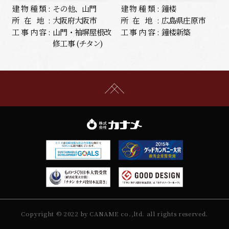
建物種類:
その他、山門
建物種類:
鐘楼
所在地:
大阪府大阪市
所在地:
広島県庄原市
工事内容:
山門・袖塀屋根改
工事内容:
鐘楼新築
修工事 (チタン)
Copyright © 2022 by CANAME co.,ltd. all rights reserved.