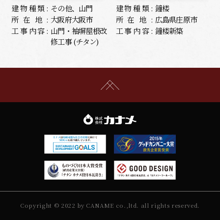
建物種類:
その他、山門
建物種類:
鐘楼
所在地:
大阪府大阪市
所在地:
広島県庄原市
工事内容:
山門・袖塀屋根改
工事内容:
鐘楼新築
修工事 (チタン)
Copyright © 2022 by CANAME co.,ltd. all rights reserved.