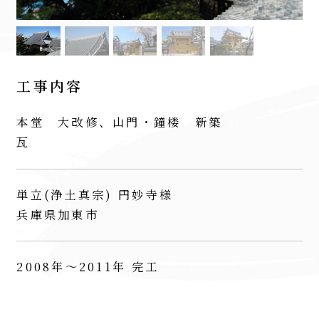
工事内容
本堂 大改修、山門・鐘楼 新築
瓦
単立(浄土真宗) 円妙寺様
兵庫県加東市
2008年～2011年 完工