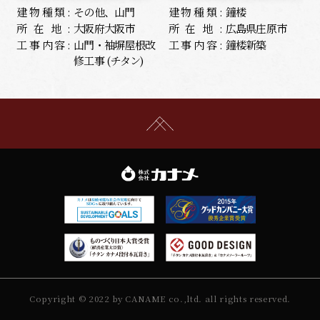
建物種類:
その他、山門
建物種類:
鐘楼
所在地:
大阪府大阪市
所在地:
広島県庄原市
工事内容:
山門・袖塀屋根改
工事内容:
鐘楼新築
修工事 (チタン)
Copyright © 2022 by CANAME co.,ltd. all rights reserved.