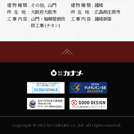
建物種類:
その他、山門
建物種類:
鐘楼
所在地:
大阪府大阪市
所在地:
広島県庄原市
工事内容:
山門・袖塀屋根改
工事内容:
鐘楼新築
修工事 (チタン)
Copyright © 2022 by CANAME co.,ltd. all rights reserved.