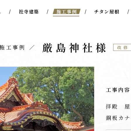
ム
社寺建築
施工事例
チタン屋根
厳島神社様
施工事例
改修
工事内容
拝殿 屋
銅板カナ