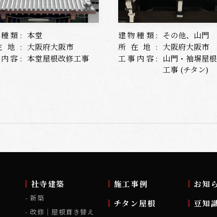
種類:
本堂
建物種類:
その他、山門
在地:
大阪府大阪市
所在地:
大阪府大阪市
内容:
本堂屋根改修工事
工事内容:
山門・袖塀屋
工事 (チタン)
ム
社寺建築
施工事例
お知
新築
チタン屋根
豆知
改修｜屋根葺き替え