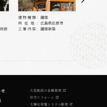
建物種類:
鐘楼
建物種類:
所在地:
広島県庄原市
所在地:
根改修
工事内容:
鐘楼新築
工事内容:
らせ
大型施設の金属屋根
住宅リフォーム
識
太陽光発電システム販売