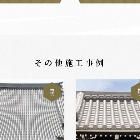
その他施工事例
物
語