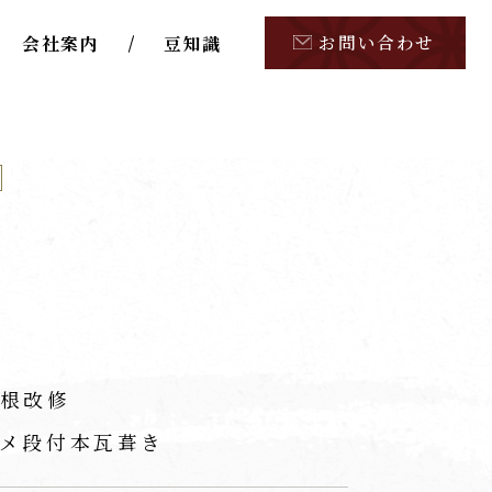
お問い合わせ
会社案内
豆知識
根改修
メ段付本瓦葺き