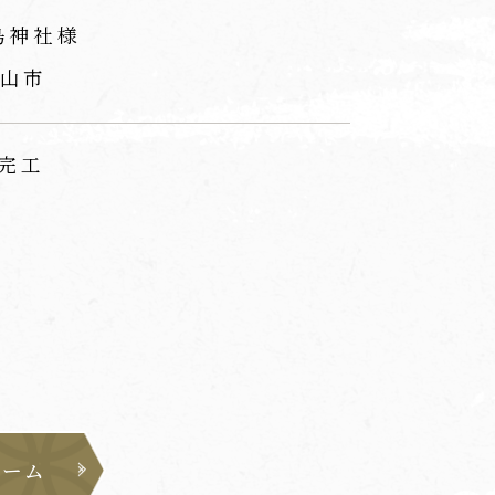
島神社様
山市
 完工
ォーム