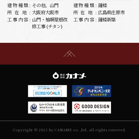
建物種類:
その他、山門
建物種類:
鐘楼
所在地:
大阪府大阪市
所在地:
広島県庄原市
工事内容:
山門・袖塀屋根改
工事内容:
鐘楼新築
修工事 (チタン)
Copyright © 2022 by CANAME co.,ltd. all rights reserved.