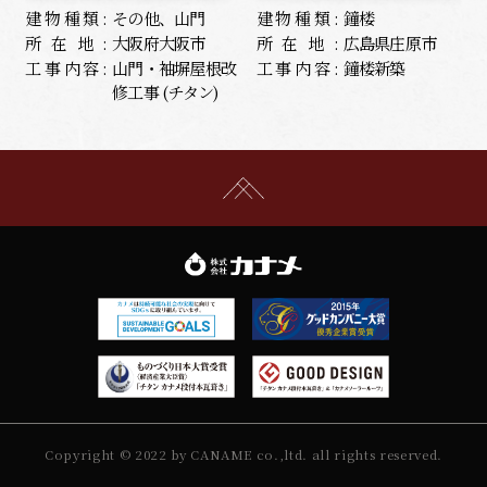
建物種類:
その他、山門
建物種類:
鐘楼
所在地:
大阪府大阪市
所在地:
広島県庄原市
工事内容:
山門・袖塀屋根改
工事内容:
鐘楼新築
修工事 (チタン)
Copyright © 2022 by CANAME co.,ltd. all rights reserved.